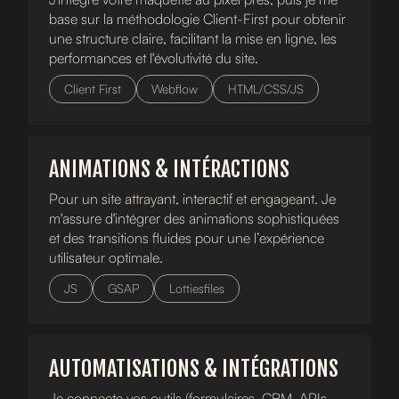
CE QUE JE PROPOSE
base sur la méthodologie Client-First pour obtenir
une structure claire, facilitant la mise en ligne, les
performances et l'évolutivité du site.
Client First
Webflow
HTML/CSS/JS
ANIMATIONS & INTÉRACTIONS
Pour un site attrayant, interactif et engageant. Je
m'assure d'intégrer des animations sophistiquées
et des transitions fluides pour une l’expérience
utilisateur optimale.
JS
GSAP
Lottiesfiles
AUTOMATISATIONS & INTÉGRATIONS
Je connecte vos outils (formulaires, CRM, APIs,