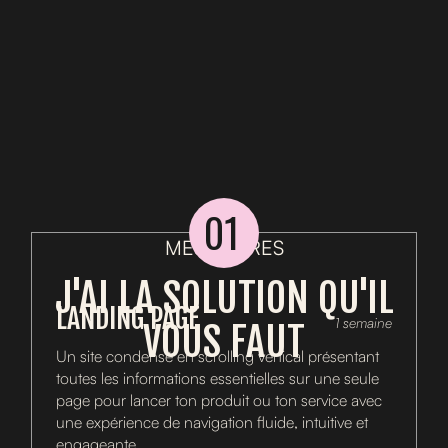
01
MES OFFRES
J'AI LA SOLUTION QU'IL
LANDING PAGE
1 semaine
VOUS FAUT
Un site condensé en scrolling vertical présentant
toutes les informations essentielles sur une seule
page pour lancer ton produit ou ton service avec
une expérience de navigation fluide, intuitive et
engageante.