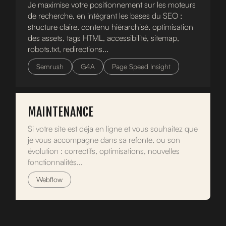
Je maximise votre positionnement sur les moteurs
de recherche, en intégrant les bases du SEO :
structure claire, contenu hiérarchisé, optimisation
des assets, tags HTML, accessibilité, sitemap,
robots.txt, redirections...
Semrush
G4A
Page Speed Insight
MAINTENANCE
Si votre site est déja en ligne et vous souhaitez que
je vous accompagne dans sa refonte, ou son
évolution : correctifs, optimisations, nouvelles
fonctionnalités...
Webflow