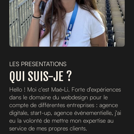
LES PRESENTATIONS
QUI SUIS-JE ?
H
e
l
l
o
!
M
o
i
c
'
e
s
t
M
a
é
‑
L
i
.
F
o
r
t
e
d
'
e
x
p
é
r
i
e
n
c
e
s
d
a
n
s
l
e
d
o
m
a
i
n
e
d
u
w
e
b
d
e
s
i
g
n
p
o
u
r
l
e
c
o
m
p
t
e
d
e
d
i
f
f
é
r
e
n
t
e
s
e
n
t
r
e
p
r
i
s
e
s
:
a
g
e
n
c
e
d
i
g
i
t
a
l
e
,
s
t
a
r
t
-
u
p
,
a
g
e
n
c
e
é
v
é
n
e
m
e
n
t
i
e
l
l
e
,
j
'
a
i
e
u
l
a
v
o
l
o
n
t
é
d
e
m
e
t
t
r
e
m
o
n
e
x
p
e
r
t
i
s
e
a
u
s
e
r
v
i
c
e
d
e
m
e
s
p
r
o
p
r
e
s
c
l
i
e
n
t
s
.