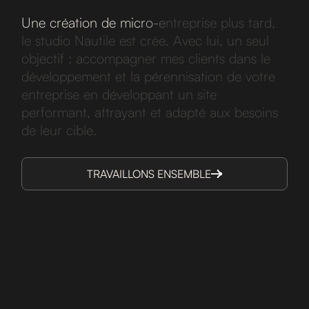
U
n
e
c
r
é
a
t
i
o
n
d
e
m
i
c
r
o
-
e
n
t
r
e
p
r
i
s
e
p
l
u
s
t
a
r
d
,
l
e
s
t
u
d
i
o
N
a
u
t
i
l
e
e
s
t
c
r
é
e
.
A
v
e
c
l
u
i
,
u
n
s
e
u
l
o
b
j
e
c
t
i
f
:
a
c
c
o
m
p
a
g
n
e
r
m
e
s
c
l
i
e
n
t
s
d
a
n
s
l
e
d
é
v
e
l
o
p
p
e
m
e
n
t
e
t
l
a
p
é
r
e
n
n
i
s
a
t
i
o
n
d
e
v
o
t
r
e
e
n
t
r
e
p
r
i
s
e
e
n
d
é
v
e
l
o
p
p
a
n
t
u
n
s
i
t
e
p
e
r
f
o
r
m
a
n
t
,
a
t
t
r
a
y
a
n
t
e
t
a
d
a
p
t
é
a
u
x
b
e
s
o
i
n
s
d
e
l
e
u
r
c
i
b
l
e
.
TRAVAILLONS ENSEMBLE